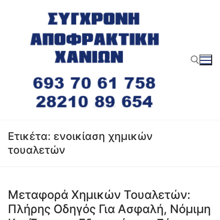
Μετάβαση
στο
περιεχόμενο
Αναζήτηση για:
Ετικέτα:
ενοικίαση χημικών
τουαλετών
Μεταφορά Χημικών Τουαλετών:
Πλήρης Οδηγός Για Ασφαλή, Νόμιμη